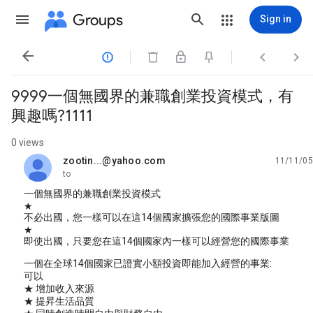
Groups
Sign in




9999一個無國界的兼職創業投資模式，有
興趣嗎?1111
0 views
zootin...@yahoo.com
11/11/05
unread,
to
一個無國界的兼職創業投資模式
★
不必出國，您一樣可以在這14個國家擴張您的國際事業版圖
★
即使出國，只要您在這14個國家內一樣可以經營您的國際事業
一個在全球14個國家已證實小額投資即能加入經營的事業:
可以
★ 增加收入來源
★ 提昇生活品質