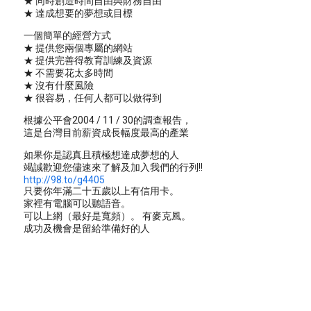
★ 同時創造時間自由與財務自由
★ 達成想要的夢想或目標
一個簡單的經營方式
★ 提供您兩個專屬的網站
★ 提供完善得教育訓練及資源
★ 不需要花太多時間
★ 沒有什麼風險
★ 很容易，任何人都可以做得到
根據公平會2004 / 11 / 30的調查報告，
這是台灣目前薪資成長幅度最高的產業
如果你是認真且積極想達成夢想的人
竭誠歡迎您儘速來了解及加入我們的行列!!
http://98.to/g4405
只要你年滿二十五歲以上有信用卡。
家裡有電腦可以聽語音。
可以上網（最好是寬頻）。 有麥克風。
成功及機會是留給準備好的人