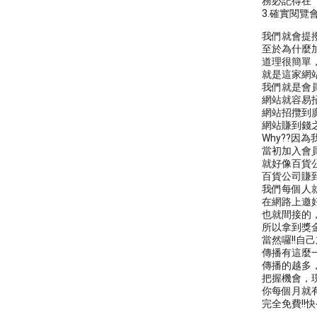
務必記得在「
3.確實閱覽會
我們就會提撥
至於為什麼
道理很簡單
就是這家網
我們就是會
網站就容易
網站招攬到
網站賺到錢
Why??因
當初加入會
就好像百貨
百貨公司賺
我們每個人
在網路上邀
也就間接的
所以拿到獎金
當然囉!!自
傳播有這麼一
傳播的越多，
把握機會，
你每個月就
完全免費!!快