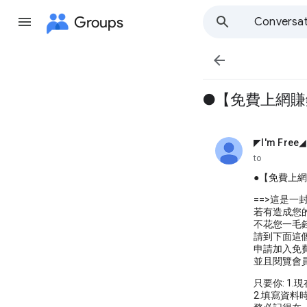
Groups
Conversat

●【免費上網賺錢
◤I'm Free◢
unread,
to
●【免費上網賺
==>這是
若有造成您的
不花您一毛錢
請到下面這
申請加入免
並且閱覽會
只要你: 1
2.填寫資料