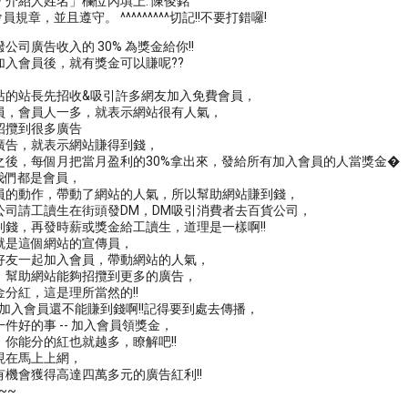
介紹人姓名」欄位內填上: 陳俊銘
員規章，並且遵守。 ^^^^^^^^^切記!!不要打錯囉!
公司廣告收入的 30% 為獎金給你!!
加入會員後，就有獎金可以賺呢??
，
站的站長先招收&吸引許多網友加入免費會員，
員，會員人一多，就表示網站很有人氣，
招攬到很多廣告
廣告，就表示網站賺得到錢，
之後，每個月把當月盈利的30%拿出來，發給所有加入會員的人當獎金�
為我們都是會員，
員的動作，帶動了網站的人氣，所以幫助網站賺到錢，
公司請工讀生在街頭發DM，DM吸引消費者去百貨公司，
到錢，再發時薪或獎金給工讀生，道理是一樣啊!!
就是這個網站的宣傳員，
好友一起加入會員，帶動網站的人氣，
，幫助網站能夠招攬到更多的廣告，
分紅，這是理所當然的!!
己加入會員還不能賺到錢啊!!記得要到處去傳播，
件好的事 -- 加入會員領獎金，
你能分的紅也就越多，瞭解吧!!
現在馬上上網，
有機會獲得高達四萬多元的廣告紅利!!
~~