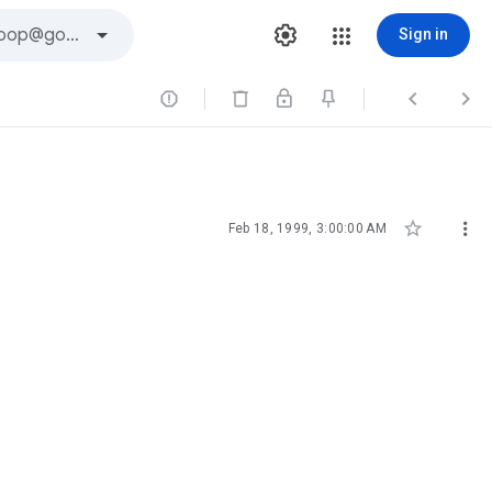
Sign in





Feb 18, 1999, 3:00:00 AM