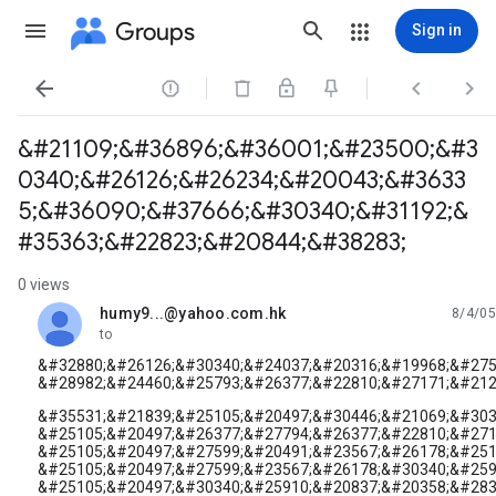
Groups
Sign in




&#21109;&#36896;&#36001;&#23500;&#3
0340;&#26126;&#26234;&#20043;&#3633
5;&#36090;&#37666;&#30340;&#31192;&
#35363;&#22823;&#20844;&#38283;
0 views
humy9...@yahoo.com.hk
8/4/05
unread,
to
&#32880;&#26126;&#30340;&#24037;&#20316;&#19968;&#275
&#28982;&#24460;&#25793;&#26377;&#22810;&#27171;&#212
&#35531;&#21839;&#25105;&#20497;&#30446;&#21069;&#303
&#25105;&#20497;&#26377;&#27794;&#26377;&#22810;&#271
&#25105;&#20497;&#27599;&#20491;&#23567;&#26178;&#251
&#25105;&#20497;&#27599;&#23567;&#26178;&#30340;&#259
&#25105;&#20497;&#30340;&#25910;&#20837;&#20358;&#283