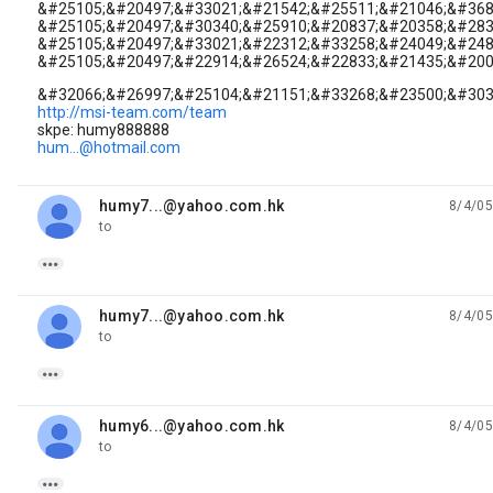
&#25105;&#20497;&#33021;&#21542;&#25511;&#21046;&#368
&#25105;&#20497;&#30340;&#25910;&#20837;&#20358;&#283
&#25105;&#20497;&#33021;&#22312;&#33258;&#24049;&#248
&#25105;&#20497;&#22914;&#26524;&#22833;&#21435;&#200
&#32066;&#26997;&#25104;&#21151;&#33268;&#23500;&#303
http://msi-team.com/team
skpe: humy888888
hum...@hotmail.com
humy7...@yahoo.com.hk
8/4/05
unread,
to

humy7...@yahoo.com.hk
8/4/05
unread,
to

humy6...@yahoo.com.hk
8/4/05
unread,
to
