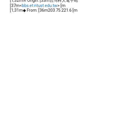
[1;32m※ Origin: [33m台灣科大電子站
[37m<
bbs.et.ntust.edu.tw
> [m
[1;31m◆ From: [36m203.75.221.6 [m