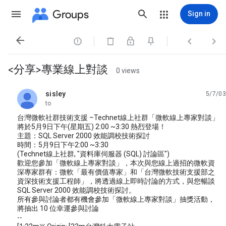
Groups
Sign in




<分享>專業線上對談
0 views
sisley
5/7/03
unread,
to
台灣微軟社群技術支援 –Technet線上社群「微軟線上專家對談」
將於5月9日下午(星期五) 2:00 ~3:30 熱烈登場！
主題：SQL Server 2000 效能調校技術探討
時間：5月9日下午2:00 ~3:30
(Technet線上社群, "資料庫伺服器 (SQL) 討論區")
歡迎您參加「微軟線上專家對談」，本次與您線上過招的微軟資
深專家群有：微軟「最有價值專家」和「台灣微軟技術支援部之
資深技術支援工程師」，將透過線上即時討論的方式，與您暢談
SQL Server 2000 效能調校技術探討。
所有參與討論者都有機會參加「微軟線上專家對談」抽獎活動，
將抽出 10 位幸運參與討論
--