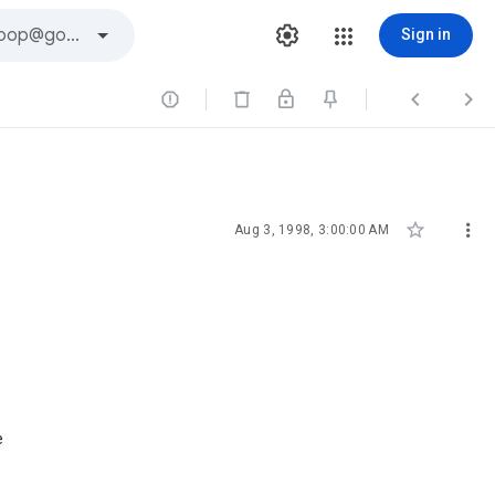
Sign in





Aug 3, 1998, 3:00:00 AM
e