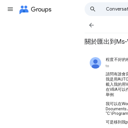
Groups
Conversat

關於匯出到Ms-
程度不好的
unread,
to
請問有誰會寫
我是用AUTO
載入我的用VC
在VBA可以
舉例:
我可以在Wo
Documents.
"C:\Program
可是移到我pro