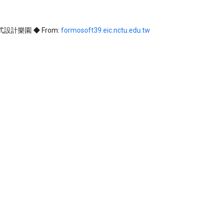
 程式設計樂園 ◆ From:
formosoft39.eic.nctu.edu.tw