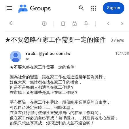
Groups
Sign in




★不要忽略在家工作需要一定的條件
0 views
roc5...@yahoo.com.tw
10/7/08
unread,
to
★不要忽略在家工作需要一定的條件
因為社會的變遷，讓在家工作在最近這幾年甚為風行，
好像大家一窩蜂都在找在家工作的機會，
但是不是每個人都適合在家工作呢？
在市場上又有哪些是真正在家工作呢？
平心而論，在家工作有著比一般傳統產業更高的自由度，
可以自己決定何時上工、何時休息，
在食衣住行都可依彈性來安排自己的在家工作時間，
但在家工作必須自己養成「自律能力」，腳踏實地用心經營，
如果只想坐享其成、短視近利的人並不適合喲！