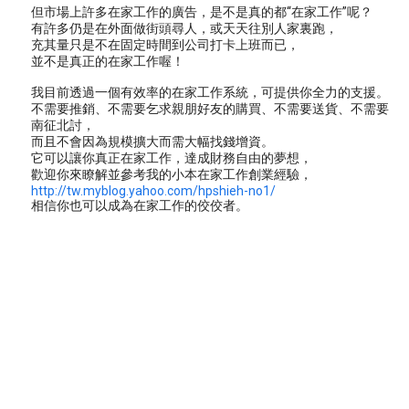
但市場上許多在家工作的廣告，是不是真的都“在家工作”呢？
有許多仍是在外面做街頭尋人，或天天往別人家裏跑，
充其量只是不在固定時間到公司打卡上班而已，
並不是真正的在家工作喔！
我目前透過一個有效率的在家工作系統，可提供你全力的支援。
不需要推銷、不需要乞求親朋好友的購買、不需要送貨、不需要
南征北討，
而且不會因為規模擴大而需大幅找錢增資。
它可以讓你真正在家工作，達成財務自由的夢想，
歡迎你來瞭解並參考我的小本在家工作創業經驗，
http://tw.myblog.yahoo.com/hpshieh-no1/
相信你也可以成為在家工作的佼佼者。