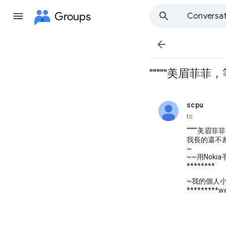
Groups
Conversat

"""""美眉菲菲，等疼
scpu
unread,
to
"""""美眉菲菲
我長的還不差
~
~~用Noki
********
~我的個人
*********w