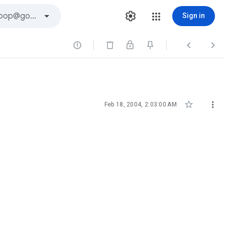
Sign in





Feb 18, 2004, 2:03:00 AM