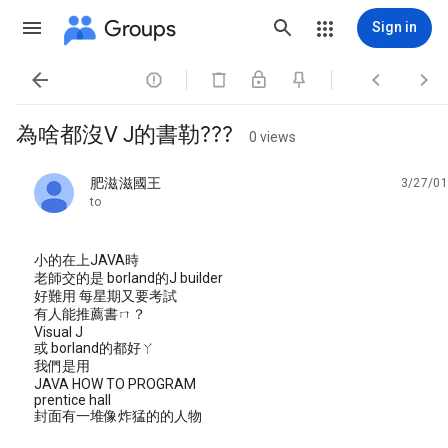
Groups
Sign in




為啥都沒V J的書勒???
0 views
肥滋滋國王
3/27/01
unread,
to
小的在上JAVA時
老師交的是 borland的J builder
好難用 每星期又要考試
有人能推薦書ㄇ？
Visual J
或 borland的都好ㄚ
我們是用
JAVA HOW TO PROGRAM
prentice hall
封面有一堆像炸猛的的人物