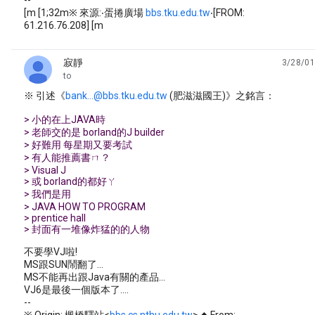
--
[m [1;32m※ 來源:‧蛋捲廣場
bbs.tku.edu.tw
‧[FROM:
61.216.76.208] [m
寂靜
3/28/01
unread,
to
※ 引述《
bank...@bbs.tku.edu.tw
(肥滋滋國王)》之銘言：
> 小的在上JAVA時
> 老師交的是 borland的J builder
> 好難用 每星期又要考試
> 有人能推薦書ㄇ？
> Visual J
> 或 borland的都好ㄚ
> 我們是用
> JAVA HOW TO PROGRAM
> prentice hall
> 封面有一堆像炸猛的的人物
不要學VJ啦!
MS跟SUN鬧翻了...
MS不能再出跟Java有關的產品...
VJ6是最後一個版本了....
--