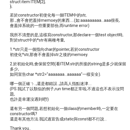
struct item ITEM[2];
};
若於constructor初使化每一個ITEM中的str,
那..,會不會把蓋掉memoey的東西.....(如:aaaaaaaaa...aaa很長,
會蓋掉系統的一些重要部份,而runtime error)
我所不清楚的是,這樣寫constructor,那declare一個test object時,
對於struct中的*str有兩種考量,
1.*str只是一個指向char的pointer,若於constructor
初使化*str,那會不會蓋掉str之後的memoey.
2.於初始化時,會保留空間(看ITEM.str的所接的string是多少就保留
多少,
如同宣告char *str2="aaaaaaa...aaaaaa"一樣安全).
哪一個正確ㄋ..,還是都錯誤..,請高人指點迷津....
(PS.我試了以類似的例子,run time都正常啦,不過這也不表示沒問
題,
也許是幸運沒遇到吧!)
還有另一個問題,若想初始化一個class的member時,一定要在
constructor嗎?
還是有其他方法.我試過宣告成static與const都不行說...
Thank you..