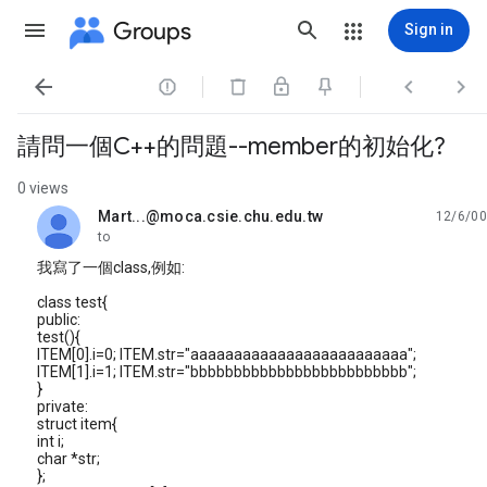
Groups
Sign in




請問一個C++的問題--member的初始化?
0 views
Mart...@moca.csie.chu.edu.tw
12/6/00
unread,
to
我寫了一個class,例如:
class test{
public:
test(){
ITEM[0].i=0; ITEM.str="aaaaaaaaaaaaaaaaaaaaaaaaa";
ITEM[1].i=1; ITEM.str="bbbbbbbbbbbbbbbbbbbbbbbbb";
}
private:
struct item{
int i;
char *str;
};