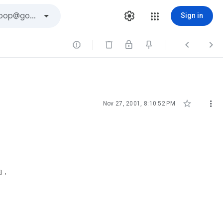
Sign in





Nov 27, 2001, 8:10:52 PM
的，