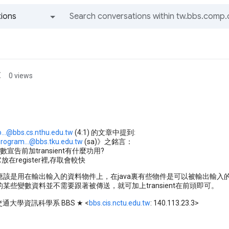
ions
All groups and messages
t
0 views
...@bbs.cs.nthu.edu.tw
(4:1) 的文章中提到:
rogram...@bbs.tku.edu.tw
(sa)》之銘言：
變數宣告前加transient有什麼功用?
放在register裡,存取會較快
應該是用在輸出輸入的資料物件上，在java裏有些物件是可以被輸出輸入
某些變數資料並不需要跟著被傳送，就可加上transient在前頭即可。
: ★ 交通大學資訊科學系 BBS ★ <
bbs.cis.nctu.edu.tw
: 140.113.23.3>