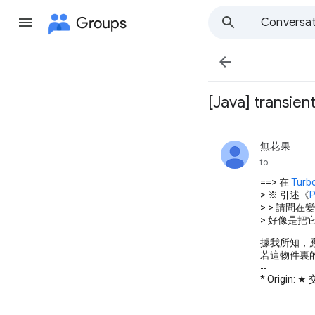
Groups
Conversat

[Java] transien
無花果
unread,
to
==> 在
Turbo
> ※ 引述《
P
> > 請問在
> 好像是把它
據我所知，
若這物件裏的
--
* Origin