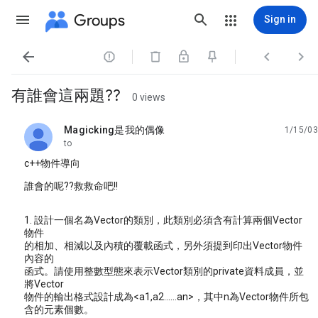
Groups
Sign in




有誰會這兩題??
0 views
Magicking是我的偶像
1/15/03
unread,
to
c++物件導向
誰會的呢??救救命吧!!
1. 設計一個名為Vector的類別，此類別必須含有計算兩個Vector
物件
的相加、相減以及內積的覆載函式，另外須提到印出Vector物件
內容的
函式。請使用整數型態來表示Vector類別的private資料成員，並
將Vector
物件的輸出格式設計成為<a1,a2……an>，其中n為Vector物件所包
含的元素個數。