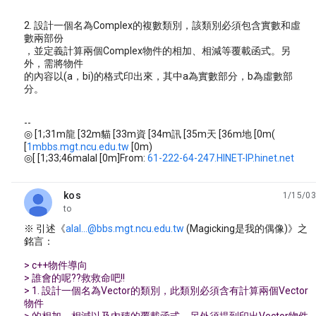
2. 設計一個名為Complex的複數類別，該類別必須包含實數和虛
數兩部份
，並定義計算兩個Complex物件的相加、相減等覆載函式。另
外，需將物件
的內容以(a，bi)的格式印出來，其中a為實數部分，b為虛數部
分。
--
◎ [1;31m龍 [32m貓 [33m資 [34m訊 [35m天 [36m地 [0m(
[
1mbbs.mgt.ncu.edu.tw
[0m)
◎[ [1;33;46malal [0m]From:
61-222-64-247.HINET-IP.hinet.net
kos
1/15/03
unread,
to
※ 引述《
alal...@bbs.mgt.ncu.edu.tw
(Magicking是我的偶像)》之
銘言：
> c++物件導向
> 誰會的呢??救救命吧!!
> 1. 設計一個名為Vector的類別，此類別必須含有計算兩個Vector
物件