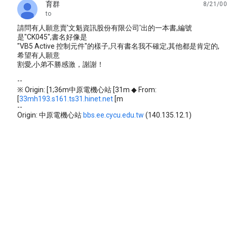
育群
8/21/00
unread,
to
請問有人願意賣'文魁資訊股份有限公司'出的一本書,編號
是"CK045",書名好像是
"VB5 Active 控制元件"的樣子,只有書名我不確定,其他都是肯定的,
希望有人願意
割愛,小弟不勝感激，謝謝！
--
※ Origin: [1;36m中原電機心站 [31m ◆ From:
[
33mh193.s161.ts31.hinet.net
[m
--
Origin: 中原電機心站
bbs.ee.cycu.edu.tw
(140.135.12.1)