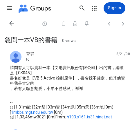
Groups
Sign in




急問一本VB的書籍
0 views
育群
8/21/00
unread,
to
請問有人可以賣我一本【文魁資訊股份有限公司】出的書，編號
是【CK045】，
書名好像是【VB 5 Active 控制原件】，書名我不確定，但其他資
料我是肯定的
，若有人願意割愛，小弟不勝感激，謝謝！
--
◎ [1;31m龍 [32m貓 [33m資 [34m訊 [35m天 [36m地 [0m(
[
1mbbs.mgt.ncu.edu.tw
[0m)
◎[ [1;33;46mw3021 [0m]From:
h193.s161.ts31.hinet.net