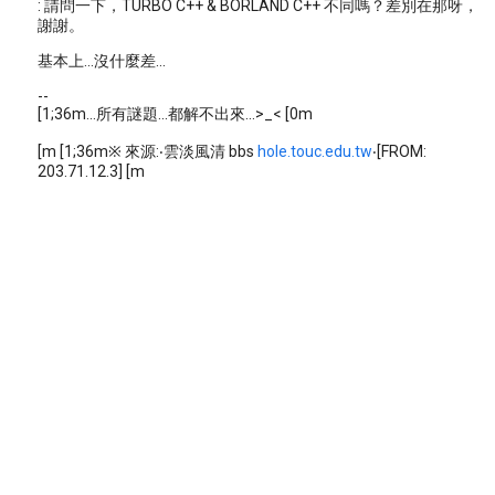
: 請問一下，TURBO C++ & BORLAND C++ 不同嗎？差別在那呀，
謝謝。
基本上...沒什麼差...
--
[1;36m...所有謎題...都解不出來...>_< [0m
[m [1;36m※ 來源:‧雲淡風清 bbs
hole.touc.edu.tw
‧[FROM:
203.71.12.3] [m