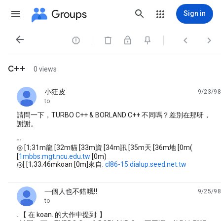
Groups
Sign in




c++
0 views
小狂皮
9/23/98
unread,
to
請問一下，TURBO C++ & BORLAND C++ 不同嗎？差別在那呀，
謝謝。
--
◎ [1;31m龍 [32m貓 [33m資 [34m訊 [35m天 [36m地 [0m(
[
1mbbs.mgt.ncu.edu.tw
[0m)
◎[ [1;33;46mkoan [0m]來自:
cl86-15.dialup.seed.net.tw
一個人也不錯哦!!
9/25/98
unread,
to
..【 在 koan. 的大作中提到: 】