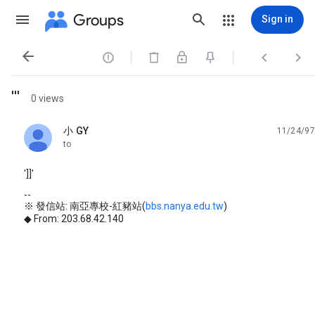
Groups
Sign in




'''
0 views
小 GY
11/24/97
unread,
to
']]'
--
※ 發信站: 南亞專校-紅豬站(
bbs.nanya.edu.tw
)
◆ From: 203.68.42.140