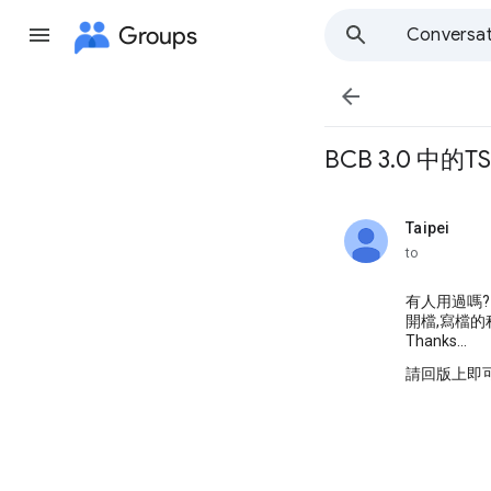
Groups
Conversat

BCB 3.0 中的TS
Taipei
unread,
to
有人用過嗎?
開檔,寫檔的
Thanks...
請回版上即可