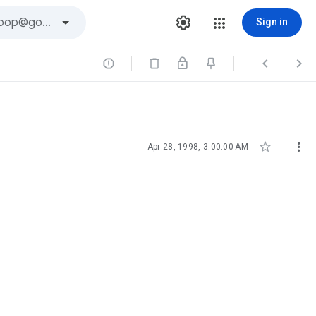
Sign in





Apr 28, 1998, 3:00:00 AM