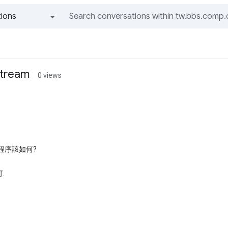
ions
All groups and messages
tream
0 views
程序該如何?
.