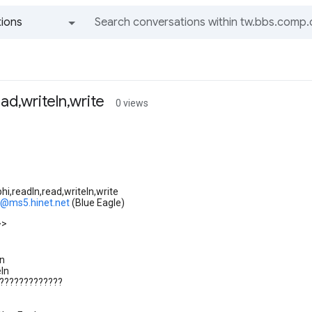
ions
All groups and messages
ad,writeln,write
0 views
phi,readln,read,writeln,write
..@ms5.hinet.net
(Blue Eagle)
>>
ln
eln
???????????