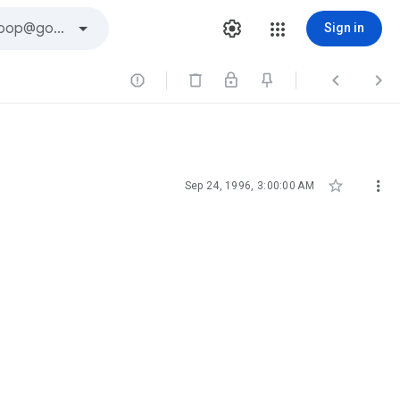
Sign in





Sep 24, 1996, 3:00:00 AM