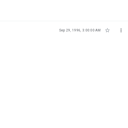


Sep 29, 1996, 3:00:00 AM