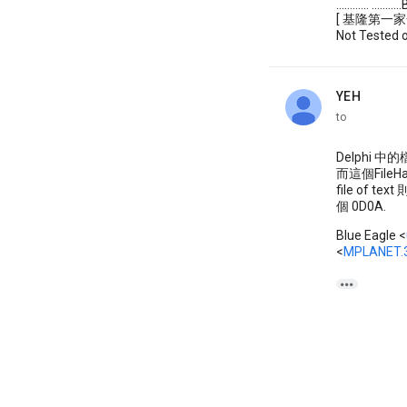
............ ......
[ 基隆第一家全
Not Tested on A
YEH
unread,
to
Delphi 中的檔
而這個FileH
file of 
個 0D0A.
Blue Eagle <
<
MPLANET.3
