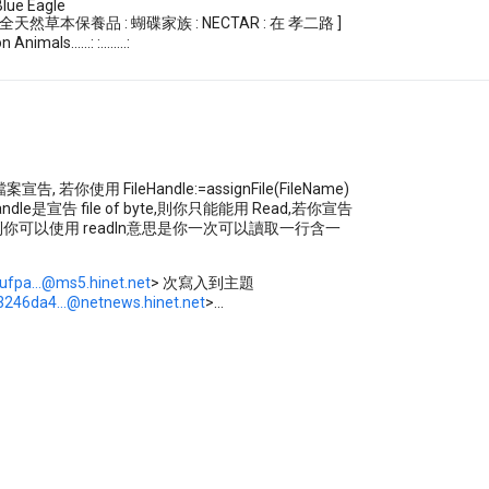
.....Blue Eagle
天然草本保養品 : 蝴碟家族 : NECTAR : 在 孝二路 ]
nimals......: :........:
案宣告, 若你使用 FileHandle:=assignFile(FileName)
andle是宣告 file of byte,則你只能能用 Read,若你宣告
text 則你可以使用 readln意思是你一次可以讀取一行含一
ufpa...@ms5.hinet.net
> 次寫入到主題
246da4...@netnews.hinet.net
>...