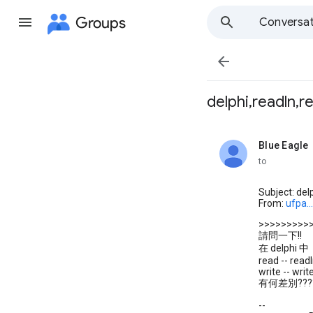
Groups
Conversat

delphi,readln,re
Blue Eagle
unread,
to
Subject: del
From:
ufpa.
>>>>>>>>>
請問一下!!
在 delphi 中
read -- read
write -- writ
有何差別?????
--