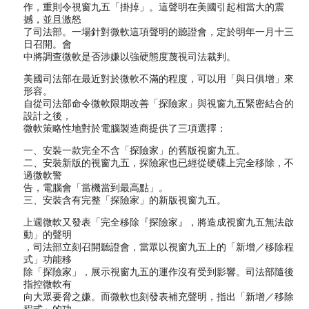
作，重則令視窗九五「掛掉」。這聲明在美國引起相當大的震
撼，並且激怒
了司法部。一場針對微軟這項聲明的聽證會，定於明年一月十三
日召開。會
中將調查微軟是否涉嫌以強硬態度蔑視司法裁判。
美國司法部在最近對於微軟不滿的程度，可以用「與日俱增」來
形容。
自從司法部命令微軟限期改善「探險家」與視窗九五緊密結合的
設計之後，
微軟策略性地對於電腦製造商提供了三項選擇：
一、安裝一款完全不含「探險家」的舊版視窗九五。
二、安裝新版的視窗九五，探險家也已經從硬碟上完全移除，不
過微軟警
告，電腦會「當機當到最高點」。
三、安裝含有完整「探險家」的新版視窗九五。
上週微軟又發表「完全移除『探險家』，將造成視窗九五無法啟
動」的聲明
，司法部立刻召開聽證會，當眾以視窗九五上的「新增／移除程
式」功能移
除「探險家」，展示視窗九五的運作沒有受到影響。司法部隨後
指控微軟有
向大眾要脅之嫌。而微軟也刻發表補充聲明，指出「新增／移除