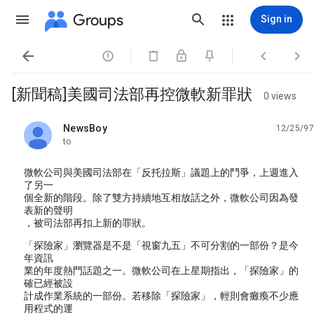
Groups
Sign in




[新聞稿]美國司法部再控微軟新罪狀
0 views
NewsBoy
12/25/97
unread,
to
微軟公司與美國司法部在「反托拉斯」議題上的鬥爭，上週進入
了另一
個全新的階段。除了雙方持續地互相放話之外，微軟公司因為發
表新的聲明
，被司法部再扣上新的罪狀。
「探險家」瀏覽器是不是「視窗九五」不可分割的一部份？是今
年資訊
業的年度熱門話題之一。微軟公司在上星期指出，「探險家」的
確已經被設
計成作業系統的一部份。若移除「探險家」，輕則會癱瘓不少應
用程式的運