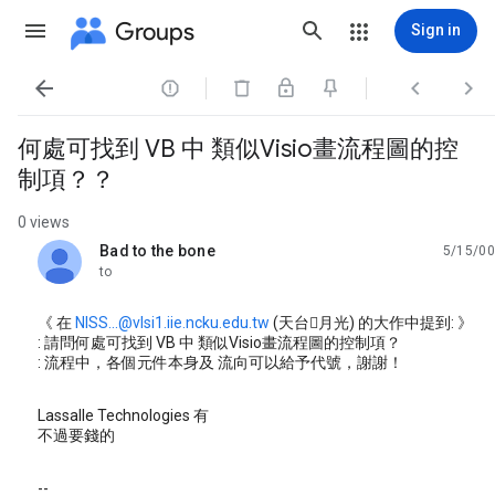
Groups
Sign in




何處可找到 VB 中 類似Visio畫流程圖的控
制項？？
0 views
Bad to the bone
5/15/00
unread,
to
《 在
NISS...@vlsi1.iie.ncku.edu.tw
(天台月光) 的大作中提到: 》
: 請問何處可找到 VB 中 類似Visio畫流程圖的控制項？
: 流程中，各個元件本身及 流向可以給予代號，謝謝！
Lassalle Technologies 有
不過要錢的
--