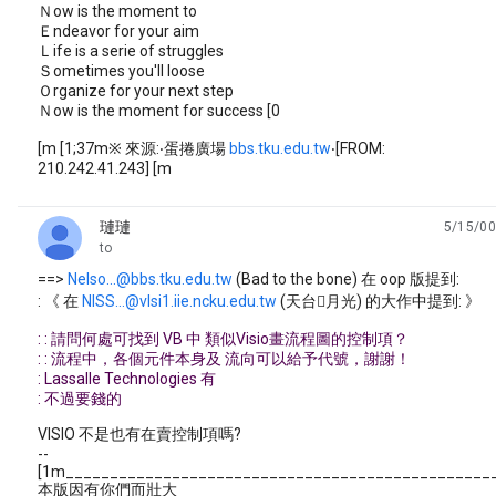
Ｎow is the moment to
Ｅndeavor for your aim
Ｌife is a serie of struggles
Ｓometimes you'll loose
Ｏrganize for your next step
Ｎow is the moment for success [0
[m [1;37m※ 來源:‧蛋捲廣場
bbs.tku.edu.tw
‧[FROM:
210.242.41.243] [m
璉璉
5/15/00
unread,
to
==>
Nelso...@bbs.tku.edu.tw
(Bad to the bone) 在 oop 版提到:
: 《 在
NISS...@vlsi1.iie.ncku.edu.tw
(天台月光) 的大作中提到: 》
: : 請問何處可找到 VB 中 類似Visio畫流程圖的控制項？
: : 流程中，各個元件本身及 流向可以給予代號，謝謝！
: Lassalle Technologies 有
: 不過要錢的
VISIO 不是也有在賣控制項嗎?
--
[1m________________________________________________
本版因有你們而壯大