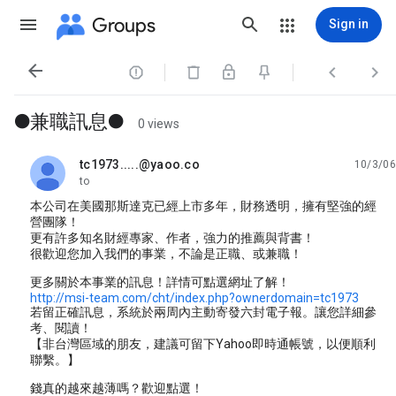
Groups
Sign in




●兼職訊息●
0 views
tc1973.....@yaoo.co
10/3/06
unread,
to
本公司在美國那斯達克已經上市多年，財務透明，擁有堅強的經
營團隊！
更有許多知名財經專家、作者，強力的推薦與背書！
很歡迎您加入我們的事業，不論是正職、或兼職！
更多關於本事業的訊息！詳情可點選網址了解！
http://msi-team.com/cht/index.php?ownerdomain=tc1973
若留正確訊息，系統於兩周內主動寄發六封電子報。讓您詳細參
考、閱讀！
【非台灣區域的朋友，建議可留下Yahoo即時通帳號，以便順利
聯繫。】
錢真的越來越薄嗎？歡迎點選！