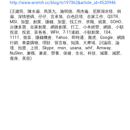
http://www.wretch.cc/blog/tc197362&article_id=4520946
(王建民、陳水扁、馬英九、施明德、周杰倫、尼斯湖水怪、倒
扁、深情密碼、仔仔、言承旭、白色巨塔、在家工作、QSTR、
MSI、加盟、創業、賺錢、加盟、找工作、求職、就業、SOHO、
台鹽多寶、在家創業、網路創業、打工、小本經營、網路、小額
投資、投資、富爸爸、WFH、7-11連鎖、小額創業、104、
1111、致富、賺錢機會、Yahoo、即時通、雅虎、Google、網路
行銷、東森購物、理財、留言板、知識、大摩域、討論區、論
壇、拍賣、上班、Skype、msn、usana、whf、Amway、
NuSkin、兼職、兼差、營養、保健、生化、科技、減重、減肥、
瘦身、美容)