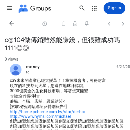
Groups
Sign in




c◎104做傳銷雖然能賺錢，但很難成功嗎
1111◎◎
0 views
money
6/24/05
unread,
to
c39未來的產業已經大變革了！掌握機會者，可得財富！
現在的科技都到火星，您還在地球拜嫦娥。
3000億美金的生化科技市場，等著您來開墾
☆徵:合作夥伴!☆
兼職、全職、店舖、異業結盟<
[索取秘密網站網址及特別報告!!]
http://home.pchome.com.tw/star/derho/
http://www.whymsi.com/michael
創業加盟創業加盟創業加盟創業加盟創業加盟創業加盟創業加盟
創業加盟創業加盟創業加盟創業加盟創業加盟創業加盟創業加盟