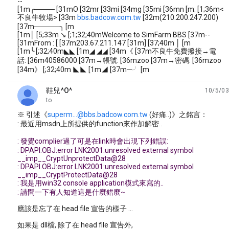
--
[1m╭──── [31mO [32mr [33mi [34mg [35mi [36mn [m: [1;36m<
不良牛牧場> [33m
bbs.badcow.com.tw
[32m(210.200.247.200)
[37m─────╮ [m
[1m│ [5;33m ↘ [;1;32;40mWelcome to SimFarm BBS [37m--
[31mFrom : [ [37m203.67.211.147 [31m] [37;40m │ [m
[1m╰ [;32;40m◣◣ [1m◢ ◢◢ [34m《 [37m不良牛免費撥接→電
話: [36m40586000 [37m→帳號: [36mzoo [37m→密碼: [36mzoo
[34m》 [;32;40m ◣◣ [1m◢ [37m─╯ [m
鞋兒^O^
10/5/03
unread,
to
※ 引述《
superm...@bbs.badcow.com.tw
(好痛..)》之銘言：
: 最近用msdn上所提供的function來作加解密..
: 發覺complier過了可是在link時會出現下列錯誤:
: DPAPI.OBJ:error LNK2001:unresolved external symbol
__imp__CryptUnprotectData@28
: DPAPI.OBJ:error LNK2001:unresolved external symbol
__imp__CryptProtectData@28
: 我是用win32 console application模式來寫的..
: 請問一下有人知道這是什麼錯麼~
應該是忘了在 head file 宣告的樣子 ...
如果是 dll檔, 除了在 head file 宣告外,