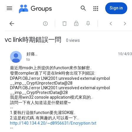
Groups
Sign in




vc link時期錯誤一問
0 views
好痛..
10/4/03
unread,
to
最近用msdn上所提供的function來作加解密..
發覺complier過了可是在link時會出現下列錯誤:
DPAPI.OBJ:error LNK2001:unresolved external symbol
__imp__CryptUnprotectData@28
DPAPI.OBJ:error LNK2001:unresolved external symbol
__imp__CryptProtectData@28
我是用win32 console application模式來寫的..
請問一下有人知道這是什麼錯麼~
--
1.要執行這個function要先灌SDK喔..
2.這是程式碼..有興趣的人可以看一下..
http://140.134.4.20/~d8956631/Encryption.txt
--