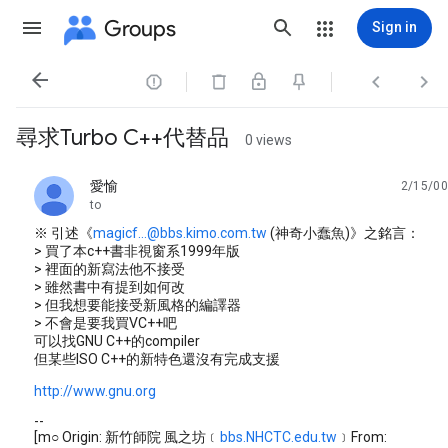
Groups
Sign in




尋求Turbo C++代替品
0 views
愛愉
2/15/00
unread,
to
※ 引述《
magicf...@bbs.kimo.com.tw
(神奇小蠢魚)》之銘言：
> 買了本c++書非視窗系1999年版
> 裡面的新寫法他不接受
> 雖然書中有提到如何改
> 但我想要能接受新風格的編譯器
> 不會是要我買VC++吧
可以找GNU C++的compiler
但某些ISO C++的新特色還沒有完成支援
http://www.gnu.org
--
[m○ Origin: 新竹師院 風之坊﹝
bbs.NHCTC.edu.tw
﹞From: