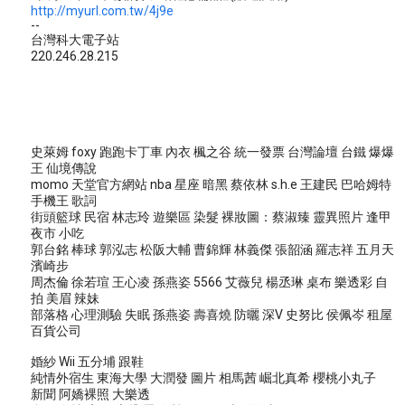
http://myurl.com.tw/4j9e
--
台灣科大電子站
220.246.28.215
史萊姆 foxy 跑跑卡丁車 內衣 楓之谷 統一發票 台灣論壇 台鐵 爆爆
王 仙境傳說
momo 天堂官方網站 nba 星座 暗黑 蔡依林 s.h.e 王建民 巴哈姆特
手機王 歌詞
街頭籃球 民宿 林志玲 遊樂區 染髮 裸妝圖：蔡淑臻 靈異照片 逢甲
夜市 小吃
郭台銘 棒球 郭泓志 松阪大輔 曹錦輝 林義傑 張韶涵 羅志祥 五月天
濱崎步
周杰倫 徐若瑄 王心凌 孫燕姿 5566 艾薇兒 楊丞琳 桌布 樂透彩 自
拍 美眉 辣妹
部落格 心理測驗 失眠 孫燕姿 壽喜燒 防曬 深V 史努比 侯佩岑 租屋
百貨公司
婚紗 Wii 五分埔 跟鞋
純情外宿生 東海大學 大潤發 圖片 相馬茜 崛北真希 櫻桃小丸子
新聞 阿嬌裸照 大樂透