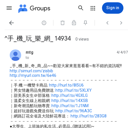
Groups
Sign in




^手_機_玩_樂_網_ 14934
0 views
mtg
4/4/07
unread,
to
_手_機_新_奇_商_品~~歡迎大家來逛逛看看~有不錯的資訊呢!!
http://simurl.com/zisbib
http://myurl.com.tw/6e46
－－－－－－－－－－－－－－－－－－－－－－－－－－－
｜手.機.一機雙卡商品:
http://hurl.to/8I5U6
｜男女情趣用品免費贈送:
http://hurl.to/5XLXY
｜甜美系女生＠部落格:
http://hurl.to/4GXLG
｜溫柔女生線上相親網:
http://hurl.to/14XSB
｜新奇潮流酷玩物專賣:
http://hurl.to/1J1NM
｜超好玩遊戲免費送你玩:
http://hurl.to/96A3C
｜網路訂花全省及大陸鮮花專送：
http://hurl.to/283G8
－－－－－－－－－－－－－－－－－－－－－－－－－－－
●大學生、上班族的私生活_必需品_(贈送試用)~