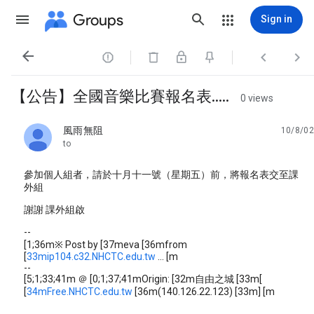
Groups
Sign in




【公告】全國音樂比賽報名表.....
0 views
風雨無阻
10/8/02
unread,
to
參加個人組者，請於十月十一號（星期五）前，將報名表交至課
外組
謝謝 課外組啟
--
[1;36m※ Post by [37meva [36mfrom
[
33mip104.c32.NHCTC.edu.tw
... [m
--
[5;1;33;41m ＠ [0;1;37;41mOrigin: [32m自由之城 [33m[
[
34mFree.NHCTC.edu.tw
[36m(140.126.22.123) [33m] [m