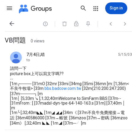
Groups
Sign in




VB問題
0 views
7月4日,晴
5/15/03
unread,
to
請問一下
picture box上可以寫文字嗎??
--
[1m╭──── [31mO [32mr [33mi [34mg [35mi [36mn [m: [1;36m<
不良牛牧場> [33m
bbs.badcow.com.tw
[32m(210.200.247.200)
[37m─────╮ [m
[1m│ [5;33m ↘ [;1;32;40mWelcome to SimFarm BBS [37m--
[31mFrom : [ [37madsl-dyn-tpe-64-140-163.s [31m] [37;40m │
[m
[1m╰ [;32;40m◣◣ [1m◢ ◢◢ [34m《 [37m不良牛免費撥接→電
話: [36m40586000 [37m→帳號: [36mzoo [37m→密碼: [36mzoo
[34m》 [;32;40m ◣◣ [1m◢ [37m─╯ [m