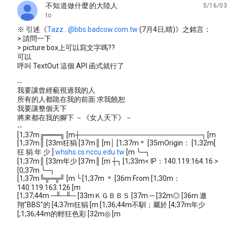
不知道做什麼的大陸人
5/16/03
unread,
to
※ 引述《
Tazz...@bbs.badcow.com.tw
(7月4日,晴)》之銘言：
> 請問一下
> picture box上可以寫文字嗎??
可以
呼叫 TextOut 這個 API 函式就行了
--
我要讓曾經藐視過我的人
所有的人都跪在我的前面 求我饒恕
我要讓整個天下
將來都在我的腳下 －《女人天下》－
--
[1;37m╔═══╗ [m┼────────────────────────╮ [m
[1;37m║ [33m狂狷 [37m║ [m│ [1;37m＊ [35mOrigin： [1;32m[
狂 狷 年 少 ]
whshs.cs.nccu.edu.tw
[m ╰─╮
[1;37m║ [33m年少 [37m║ [m ┼╮ [1;33m< IP：140.119.164.16 >
[0;37m ╰─╮
[1;37m╚╦═╦╝ [m ╰ [1;37m ＊ [36m From [1;30m：
140.119.163.126 [m
[1;37;44m ─╨─╨─ [33mＫＧＢＢＳ [37m ─ [32m◎ [36m 遨
翔"BBS"的 [4;37m狂狷 [m [1;36;44m不馴；屬於 [4;37m年少
[;1;36;44m的輕狂色彩 [32m◎ [m