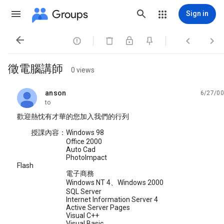
Groups
Sign in




徵電腦講師
0 views
anson
6/27/00
unread,
to
歡迎熱忱有才華的您加入我們的行列
授課內容：Windows 98
Office 2000
Auto Cad
PhotoImpact
Flash
電子商務
Windows NT 4、Windows 2000
SQL Server
Internet Information Server 4
Active Server Pages
Visual C++
Visual Basic