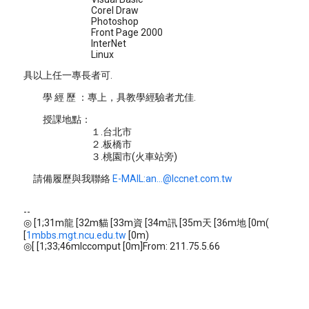
Corel Draw
Photoshop
Front Page 2000
InterNet
Linux
具以上任一專長者可.
學 經 歷 ：專上，具教學經驗者尤佳.
授課地點：
１.台北市
２.板橋市
３.桃園市(火車站旁)
請備履歷與我聯絡
E-MAIL:an...@lccnet.com.tw
--
◎ [1;31m龍 [32m貓 [33m資 [34m訊 [35m天 [36m地 [0m(
[
1mbbs.mgt.ncu.edu.tw
[0m)
◎[ [1;33;46mlccomput [0m]From: 211.75.5.66