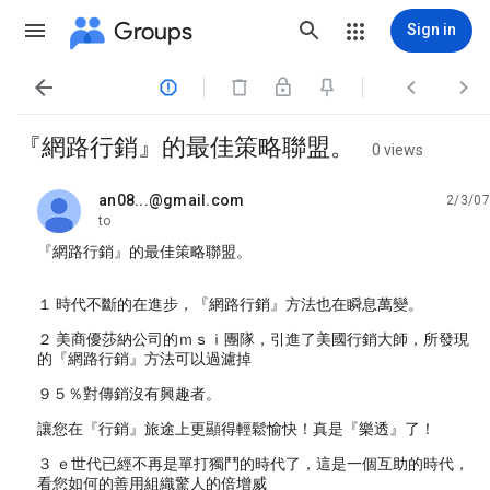
Groups
Sign in




『網路行銷』的最佳策略聯盟。
0 views
an08...@gmail.com
2/3/07
unread,
to
『網路行銷』的最佳策略聯盟。
１ 時代不斷的在進步，『網路行銷』方法也在瞬息萬變。
２ 美商優莎納公司的ｍｓｉ團隊，引進了美國行銷大師，所發現
的『網路行銷』方法可以過濾掉
９５％對傳銷沒有興趣者。
讓您在『行銷』旅途上更顯得輕鬆愉快！真是『樂透』了！
３ ｅ世代已經不再是單打獨鬥的時代了，這是一個互助的時代，
看您如何的善用組織驚人的倍增威