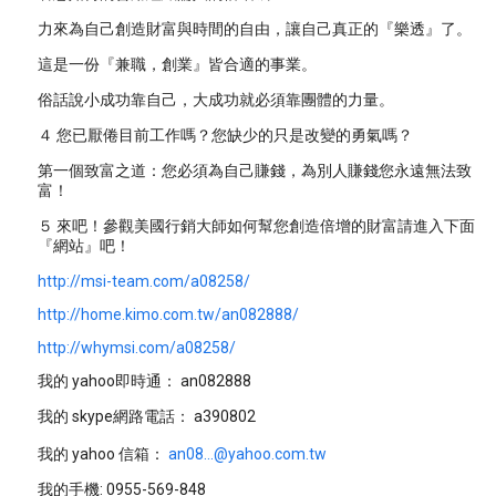
力來為自己創造財富與時間的自由，讓自己真正的『樂透』了。
這是一份『兼職，創業』皆合適的事業。
俗話說小成功靠自己，大成功就必須靠團體的力量。
４ 您已厭倦目前工作嗎？您缺少的只是改變的勇氣嗎？
第一個致富之道：您必須為自己賺錢，為別人賺錢您永遠無法致
富！
５ 來吧！參觀美國行銷大師如何幫您創造倍增的財富請進入下面
『網站』吧！
http://msi-team.com/a08258/
http://home.kimo.com.tw/an082888/
http://whymsi.com/a08258/
我的 yahoo即時通： an082888
我的 skype網路電話： a390802
我的 yahoo 信箱：
an08...@yahoo.com.tw
我的手機: 0955-569-848