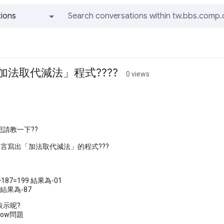
ions
All groups and messages
加法取代減法」程式????
0 views
請教一下??
言寫出「加法取代減法」的程式???
2+187=199 結果為-01
3 結果為-87
表示呢?
low問題