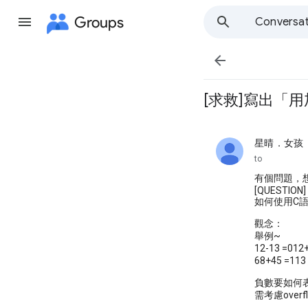
Groups
Conversat

[求救]寫出「用
星晴．女孩
unread,
to
有個問題，想
[QUESTION]
如何使用C語
觀念：
舉例~
12-13 =01
68+45 =11
負數要如何
需考慮overf