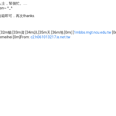
，幫個忙。.....
ion~ ^_^
信箱即可．再次thanks.
 [32m貓 [33m資 [34m訊 [35m天 [36m地 [0m( [
1mbbs.mgt.ncu.edu.tw
[0
mmeihei [0m]From:
c2.h061013217.is.net.tw