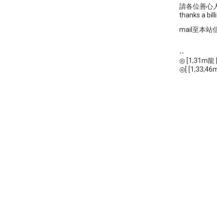
請各位善心人士
thanks a bill
mail至本站
--
◎ [1;31m龍
◎[ [1;33;46