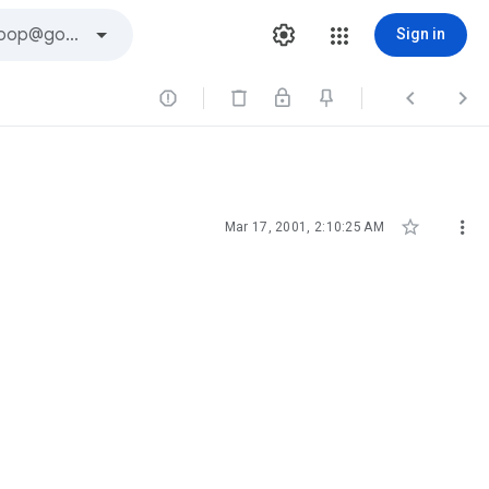
Sign in





Mar 17, 2001, 2:10:25 AM