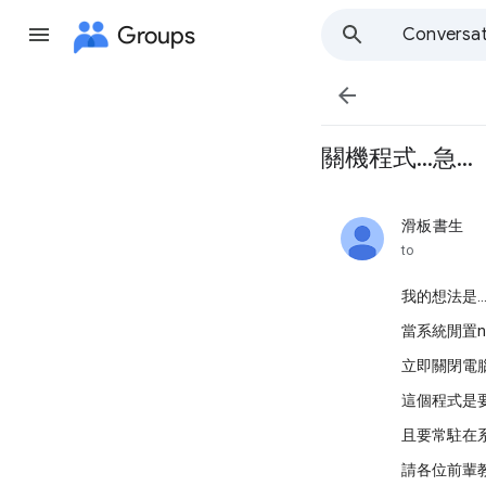
Groups
Conversat

關機程式...急...
滑板書生
unread,
to
我的想法是....
當系統閒置n分鐘
立即關閉電腦.....
這個程式是要在
且要常駐在系統
請各位前輩教一下.