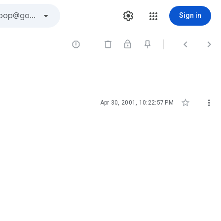
Sign in





Apr 30, 2001, 10:22:57 PM