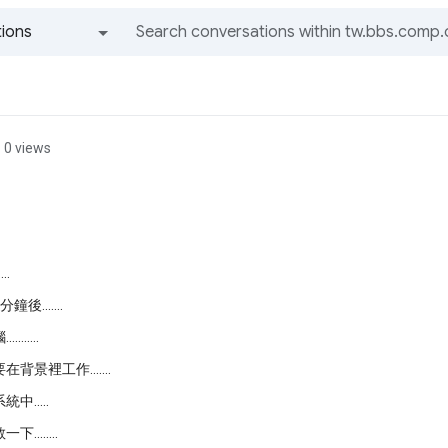
ions
All groups and messages
0 views
..
後.......
......
背景裡工作.......
中.....
.......