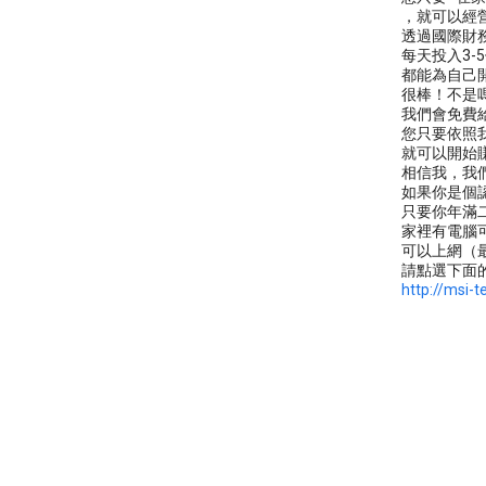
，就可以經
透過國際財
每天投入3-
都能為自己
很棒！不是
我們會免費
您只要依照
就可以開始
相信我，我
如果你是個
只要你年滿
家裡有電腦
可以上網（
請點選下面
http://msi