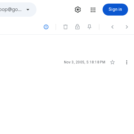
Sign in





Nov 3, 2005, 5:18:18 PM