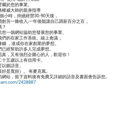
營屬於您的事業。
務權威大師的親身指導
5個小時，持續經營30-90天後，
開創另一條收入,一年後能讓自己調薪百分之百，
嗎？
給您一個網站協助您發展您的事業、
我們的在家工作系統、線上會議，
賺錢 ，達成你在家創業的夢想。
們已經幫助許多人完成夢想。
認真，又有強烈企圖心的人，歡迎你！
二十五歲以上有信用卡。
可以聽語音。
最好是寬頻）。 有麥克風。
的網站，留下資料後有免費又詳細的語音及書面會告訴您。
-team.com/2428887