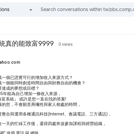
ions
All groups and messages
統真的能致富9999
0 views
yahoo.com
找一個已證實可行的增加收入來源方式？
找一個能同時創造時間自由與財務自由的機會？
要達成的夢想或目標？
05年能為自己增加一條收入來源，
極致富系統』 或許是您一直在找的答案!
碌的您，不會願意再犧牲與家人相處的時間，
整合與運用各種通訊科技(Internet、會議電話、三方通話)，
在一天的忙碌工作後，還得四處奔波參加課程與經營組織，
裡" 使用 電話 與 網路