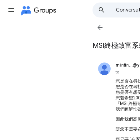
Groups
Conversat

MSI終極致富系
mintin...@
unread,
to
您是否在尋
您是否在尋
您是否有想
您若希望20
『MSI 終
我們瞭解忙
因此我們高度
讓您不需要
您只要 "在家