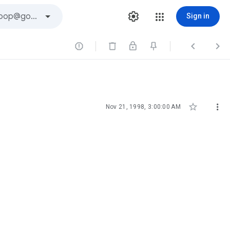
Sign in





Nov 21, 1998, 3:00:00 AM