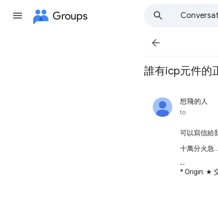
Groups
Conversat

誰有icp元件的正式
想飛的人
unread,
to
可以寫信給我.
十萬分火急..
--
* Origin