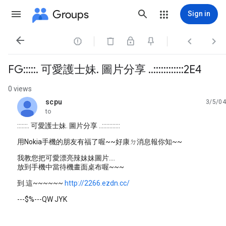
Groups
Sign in




FG:::::. 可愛護士妹. 圖片分享 ..::::::::::::2E4
0 views
scpu
3/5/04
unread,
to
:::::::. 可愛護士妹. 圖片分享 ..::::::::::::
用Nokia手機的朋友有福了喔~~好康ㄉ消息報你知~~
我教您把可愛漂亮辣妹妹圖片....
放到手機中當待機畫面桌布喔~~~
到.這~~~~~~
http://2266.ezdn.cc/
---$%---QW JYK