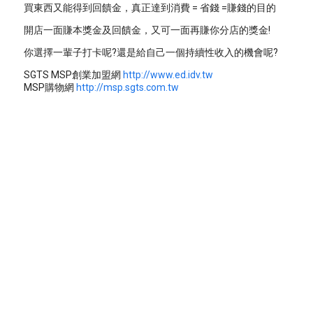
買東西又能得到回饋金，真正達到消費 = 省錢 =賺錢的目的
開店一面賺本獎金及回饋金，又可一面再賺你分店的獎金!
你選擇一輩子打卡呢?還是給自己一個持續性收入的機會呢?
SGTS MSP創業加盟網
http://www.ed.idv.tw
MSP購物網
http://msp.sgts.com.tw