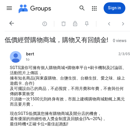
Groups
Sign in




低價經營購物商城，購物又有回饋金!
0 views
bert
2/3/05
unread,
to
SGTS讓你可擁有個人購物商城+購物車平台+刷卡機制及討論區、
活動照片上傳區，
擁有知名商品(與東森購物、台鹽生技、台糖生技、愛之味、線上
遊戲卡...合作)
及可擺設自己的商品，不必囤貨，不用月費和年費，不會與任何
傳銷事業衝突
只須繳一次1500元則終身有效，市面上建構購物商城動輒上萬元
而且要月費，
現在SGTS低價讓您擁有購物商城及開分店的機會，
還有優渥的持續性收入獎金制度及回饋金(5%~20%)，
最佳時機+正確卡位=最佳起跑點!