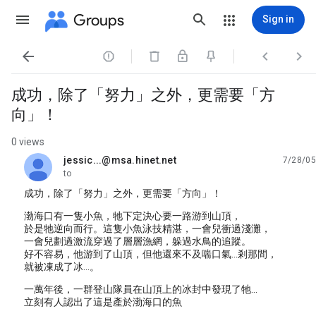
Groups
Sign in




成功，除了「努力」之外，更需要「方
向」！
0 views
jessic...@msa.hinet.net
7/28/05
unread,
to
成功，除了「努力」之外，更需要「方向」！
渤海口有一隻小魚，牠下定決心要一路游到山頂，
於是牠逆向而行。這隻小魚泳技精湛，一會兒衝過淺灘，
一會兒劃過激流穿過了層層漁網，躲過水鳥的追蹤。
好不容易，他游到了山頂，但他還來不及喘口氣…剎那間，
就被凍成了冰…。
一萬年後，一群登山隊員在山頂上的冰封中發現了牠…
立刻有人認出了這是產於渤海口的魚