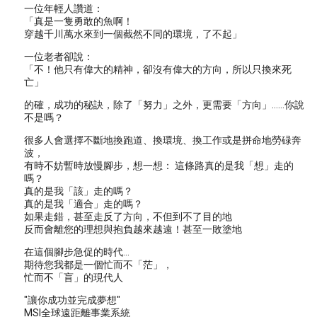
一位年輕人讚道：
「真是一隻勇敢的魚啊！
穿越千川萬水來到一個截然不同的環境，了不起」
一位老者卻說：
「不！他只有偉大的精神，卻沒有偉大的方向，所以只換來死
亡」
的確，成功的秘訣，除了「努力」之外，更需要「方向」……你說
不是嗎？
很多人會選擇不斷地換跑道、換環境、換工作或是拼命地勞碌奔
波，
有時不妨暫時放慢腳步，想一想： 這條路真的是我「想」走的
嗎？
真的是我「該」走的嗎？
真的是我「適合」走的嗎？
如果走錯，甚至走反了方向，不但到不了目的地
反而會離您的理想與抱負越來越遠！甚至一敗塗地
在這個腳步急促的時代...
期待您我都是一個忙而不「茫」，
忙而不「盲」的現代人
"讓你成功並完成夢想"
MSI全球遠距離事業系統