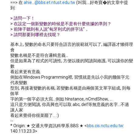
==> 在
ahie...@bbs.et.ntust.edu.tw
(叫我....好奇寶�的文章中提
到:
> 請問一下！
> 在設定一個新變數的時候是不是有什麼依據的準則？
> 前陣子聽到有人說”匈牙利式的拼字法”，
> 請問那要到哪裡去找呢？
基本上, 變數的命名只要符合語言的規範就可以了, 編譯器才懶得理
會
變數名稱是不是符合邏輯意義...
但是如果為了程式的可讀性, 方便以後的閱讀與維護, 可以讓你的變
數
看起來更有意義.
例如在Windows Programming裡, 習慣就是先以小寫的幾個字元
代表變數
型別, 再接著變數的名稱, 若變數名稱是由兩個英文單字組成, 則每
個單
字的第一個字必須大寫...例如 hInstance, nCmdShow, ...
這只是方便閱讀, 你高興也可以取 abc, def等無意義的名字...不過
讓人家
看起來覺得你很菜罷了... :)
--
* Origin: ★ 交通大學資訊科學系 BBS ★ <
bbs.cis.nctu.edu.tw
:
140.113.23.3>