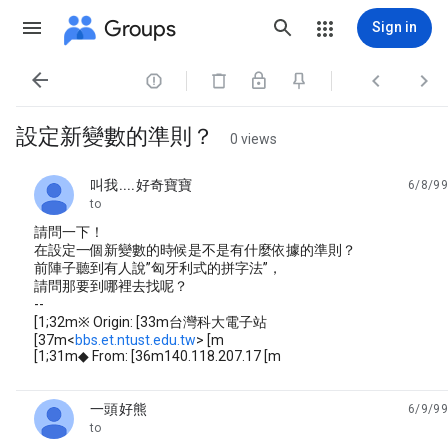
Groups
Sign in




設定新變數的準則？
0 views
叫我....好奇寶寶
6/8/99
unread,
to
請問一下！
在設定一個新變數的時候是不是有什麼依據的準則？
前陣子聽到有人說”匈牙利式的拼字法”，
請問那要到哪裡去找呢？
--
[1;32m※ Origin: [33m台灣科大電子站
[37m<
bbs.et.ntust.edu.tw
> [m
[1;31m◆ From: [36m140.118.207.17 [m
一頭好熊
6/9/99
unread,
to