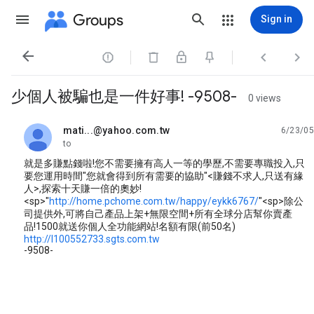
Groups
Sign in




少個人被騙也是一件好事! -9508-
0 views
mati...@yahoo.com.tw
6/23/05
unread,
to
就是多賺點錢啦!您不需要擁有高人一等的學歷,不需要專職投入,只
要您運用時間"您就會得到所有需要的協助"<賺錢不求人,只送有緣
人>,探索十天賺一倍的奧妙!
<sp>"
http://home.pchome.com.tw/happy/eykk6767/
"<sp>除公
司提供外,可將自己產品上架+無限空間+所有全球分店幫你賣產
品!1500就送你個人全功能網站!名額有限(前50名)
http://l100552733.sgts.com.tw
-9508-