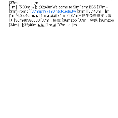
[37m─────╮ [m
[1m│ [5;33m ↘ [;1;32;40mWelcome to SimFarm BBS [37m--
[31mFrom : [ [
37mip197190.ntctc.edu.tw
[31m] [37;40m │ [m
[1m╰ [;32;40m◣◣ [1m◢ ◢◢ [34m《 [37m不良牛免費撥接→電
話: [36m40586000 [37m→帳號: [36mzoo [37m→密碼: [36mzoo
[34m》 [;32;40m ◣◣ [1m◢ [37m─╯ [m