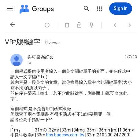
Groups
Sign in




VB找關鍵字
0 views
與可樂為好友
1/7/03
unread,
to
一個程式提供使用者輸入一個英文關鍵單子的介面，並在程式中
讀入一文字檔(*.txt)
其內容是一段英文的文章。當你搜尋輸入檔中含此關鍵單字(大小
寫不拘)的所以句子，
並依序在螢幕上輸出，若不含此關鍵字，則畫面上顯示"查無此
字"。
這個程式 是不是會用到函式來做
但我查了兩本電腦書 有很多函式 卻不知道要用哪一個
請各位高手指點一下^^
--
[1m╭──── [31mO [32mr [33mi [34mg [35mi [36mn [m: [1;36m<
不良牛牧場> [33m
bbs.badcow.com.tw
[32m(210.200.247.200)