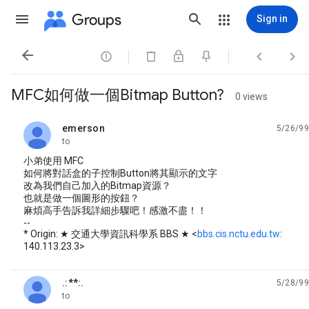
Groups
Sign in




MFC如何做一個Bitmap Button?
0 views
emerson
5/26/99
unread,
to
小弟使用 MFC
如何將對話盒的子控制Button將其顯示的文字
改為我們自己加入的Bitmap資源？
也就是做一個圖形的按鈕？
麻煩高手告訴我詳細步驟吧！感激不盡！！
--
* Origin: ★ 交通大學資訊科學系 BBS ★ <
bbs.cis.nctu.edu.tw
:
140.113.23.3>
.:**:.
5/28/99
unread,
to