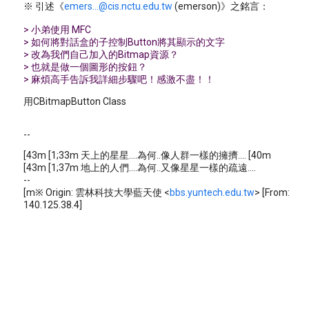
※ 引述《
emers...@cis.nctu.edu.tw
(emerson)》之銘言：
> 小弟使用 MFC
> 如何將對話盒的子控制Button將其顯示的文字
> 改為我們自己加入的Bitmap資源？
> 也就是做一個圖形的按鈕？
> 麻煩高手告訴我詳細步驟吧！感激不盡！！
用CBitmapButton Class
--
[43m [1;33m 天上的星星....為何..像人群一樣的擁擠.... [40m
[43m [1;37m 地上的人們....為何..又像星星一樣的疏遠....
--
[m※ Origin: 雲林科技大學藍天使 <
bbs.yuntech.edu.tw
> [From:
140.125.38.4]