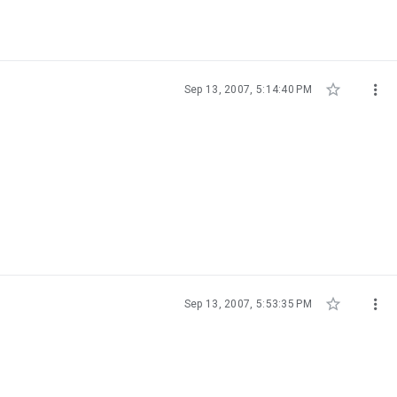


Sep 13, 2007, 5:14:40 PM


Sep 13, 2007, 5:53:35 PM