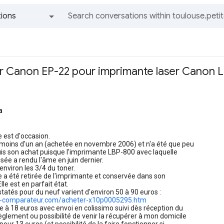
ions
All groups and messages
ir Canon EP-22 pour imprimante laser Canon 
a
 est d'occasion.
 moins d'un an (achetée en novembre 2006) et n'a été que peu
uis son achat puisque l'imprimante LBP-800 avec laquelle
ilisée a rendu l'âme en juin dernier.
r environ les 3/4 du toner.
 a été retirée de l'imprimante et conservée dans son
le est en parfait état.
statés pour du neuf varient d'environ 50 à 90 euros :
.i-comparateur.com/acheter-x10p0005295.htm
e à 18 euros avec envoi en colissimo suivi dès réception du
glement ou possibilité de venir la récupérer à mon domicile