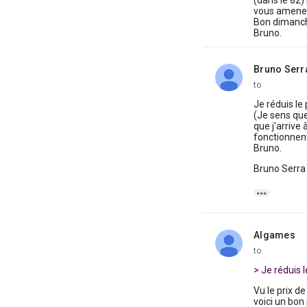
(dans le 82) 
vous amenez
Bon dimanc
Bruno.
Bruno Serr
unread,
to
Je réduis le 
(Je sens que
que j'arrive 
fonctionnent
Bruno.
Bruno Serra a

Algames
unread,
to
> Je réduis l
Vu le prix d
voici un bon