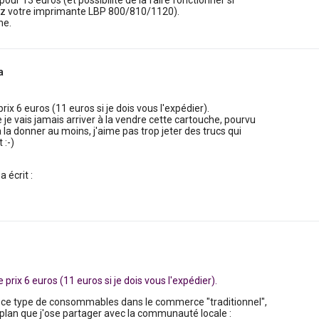
pour 13 euros (et possibilité de la faire fonctionner si
 votre imprimante LBP 800/810/1120).
he.
a
prix 6 euros (11 euros si je dois vous l'expédier).
 je vais jamais arriver à la vendre cette cartouche, pourvu
à la donner au moins, j'aime pas trop jeter des trucs qui
 :-)
 écrit :
e prix 6 euros (11 euros si je dois vous l'expédier).
e ce type de consommables dans le commerce "traditionnel",
 plan que j'ose partager avec la communauté locale :