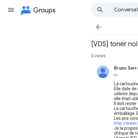
Groups
Conversat

[VDS] toner no
0 views
Bruno Serr
unread,
to
La cartouche
Elle date de
utilisée dep
elle était ut
Il doit reste
La cartouche
emballage. El
Les prix con
http://www
Je la propos
chèque de rè