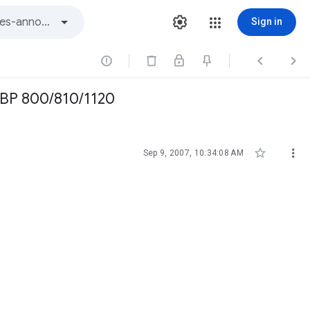
Sign in



LBP 800/810/1120


Sep 9, 2007, 10:34:08 AM