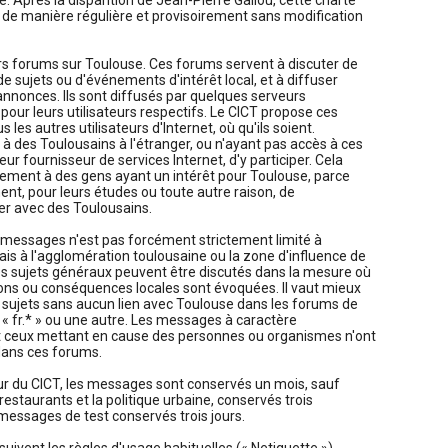
e. Après la disparition de Jean-Pierre Gallou, cette charte
de manière régulière et provisoirement sans modification
eurs forums sur Toulouse. Ces forums servent à discuter de
e sujets ou d'événements d'intérêt local, et à diffuser
annonces. Ils sont diffusés par quelques serveurs
 pour leurs utilisateurs respectifs. Le CICT propose ces
 les autres utilisateurs d'Internet, où qu'ils soient.
à des Toulousains à l'étranger, ou n'ayant pas accès à ces
eur fournisseur de services Internet, d'y participer. Cela
ement à des gens ayant un intérêt pour Toulouse, parce
nnent, pour leurs études ou toute autre raison, de
 avec des Toulousains.
 messages n'est pas forcément strictement limité à
is à l'agglomération toulousaine ou la zone d'influence de
es sujets généraux peuvent être discutés dans la mesure où
ions ou conséquences locales sont évoquées. Il vaut mieux
 sujets sans aucun lien avec Toulouse dans les forums de
e « fr.* » ou une autre. Les messages à caractère
t ceux mettant en cause des personnes ou organismes n'ont
 dans ces forums.
ur du CICT, les messages sont conservés un mois, sauf
 restaurants et la politique urbaine, conservés trois
 messages de test conservés trois jours.