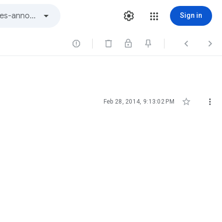
Sign in





Feb 28, 2014, 9:13:02 PM