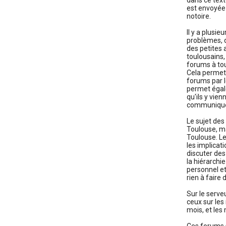
dans ce text
est envoyée 
notoire.
Il y a plusi
problèmes, d
des petites 
toulousains,
forums à tous
Cela permet 
forums par l
permet égal
qu'ils y vie
communiquer
Le sujet des
Toulouse, ma
Toulouse. L
les implicat
discuter des
la hiérarchi
personnel e
rien à faire
Sur le serve
ceux sur les
mois, et les