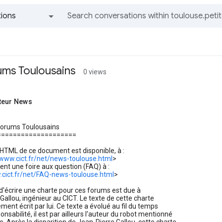
ions
All groups and messages
ums Toulousains
0 views
teur News
forums Toulousains
====================
HTML de ce document est disponible, à :
/www.cict.fr/net/news-toulouse.html
>
ment une foire aux question (FAQ) à :
.cict.fr/net/FAQ-news-toulouse.html
>
 d'écrire une charte pour ces forums est due à
Gallou, ingénieur au CICT. Le texte de cette charte
ement écrit par lui. Ce texte a évolué au fil du temps
nsabilité, il est par ailleurs l'auteur du robot mentionné