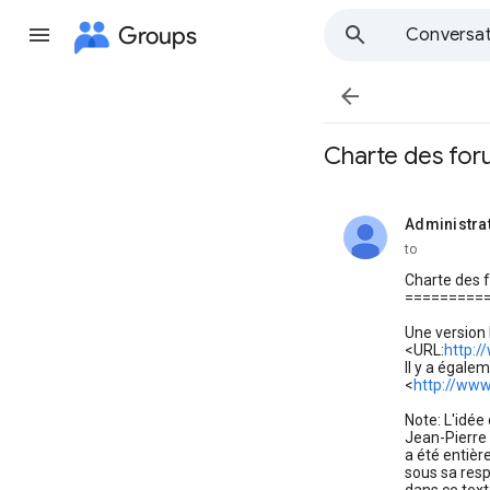
Groups
Conversat

Charte des for
Administra
unread,
to
Charte des 
=========
Une version 
<URL:
http:/
Il y a égale
<
http://www
Note: L'idée
Jean-Pierre 
a été entièr
sous sa respo