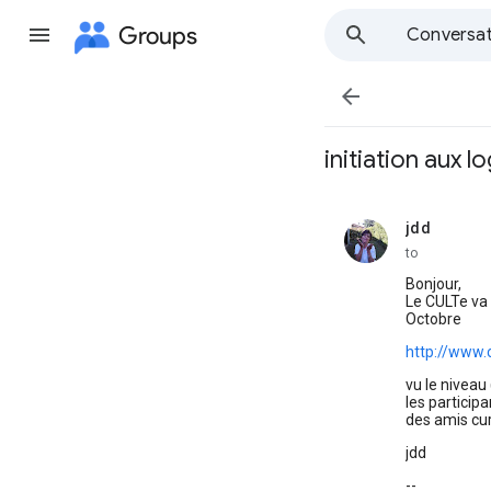
Groups
Conversat

initiation aux lo
jdd
unread,
to
Bonjour,
Le CULTe va d
Octobre
http://www.
vu le niveau
les particip
des amis cur
jdd
--