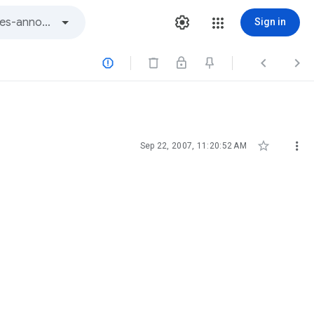
Sign in





Sep 22, 2007, 11:20:52 AM