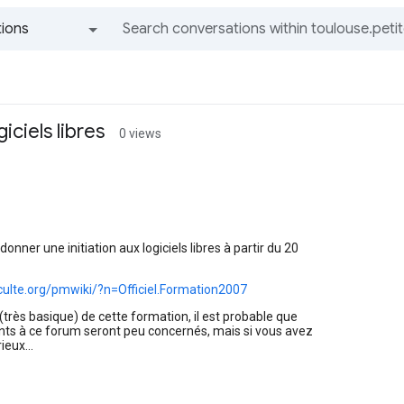
ions
All groups and messages
giciels libres
0 views
onner une initiation aux logiciels libres à partir du 20
culte.org/pmwiki/?n=Officiel.Formation2007
 (très basique) de cette formation, il est probable que
ants à ce forum seront peu concernés, mais si vous avez
ieux...