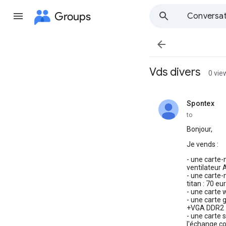
Groups
Conversat

Vds divers
0 vie
Spontex
unread,
to
Bonjour,
Je vends :
- une carte
ventilateur
- une carte
titan : 70 eu
- une carte 
- une carte
+VGA DDR2 :
- une carte 
l'échange c