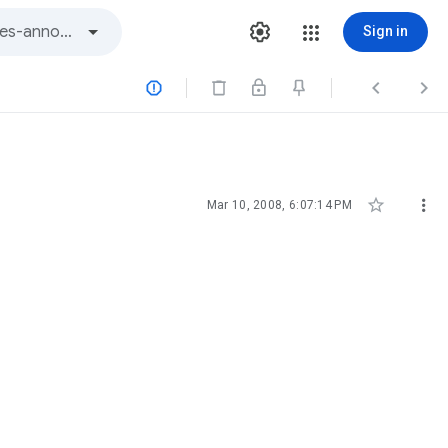
Sign in





Mar 10, 2008, 6:07:14 PM