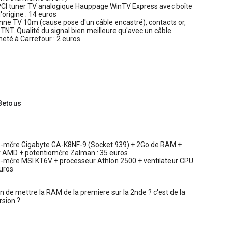
 PCI tuner TV analogique Hauppage WinTV Express avec boîte
'origine : 14 euros
nne TV 10m (cause pose d'un câble encastré), contacts or,
a TNT. Qualité du signal bien meilleure qu'avec un câble
eté à Carrefour : 2 euros
Betous
te-mčre Gigabyte GA-K8NF-9 (Socket 939) + 2Go de RAM +
ur AMD + potentiomčre Zalman : 35 euros
te-mčre MSI KT6V + processeur Athlon 2500 + ventilateur CPU
euros
en de mettre la RAM de la premiere sur la 2nde ? c'est de la
rsion ?