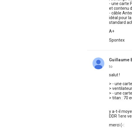
- une carte
et contenu d
- câble Ante
idéal pour l
standard ach
A+
Spontex
Guillaume 
unread,
to
salut !
> - une car
> ventilate
> - une car
> titan : 70 
y a-t-il moy
DDR 1ere ve
merci (-: