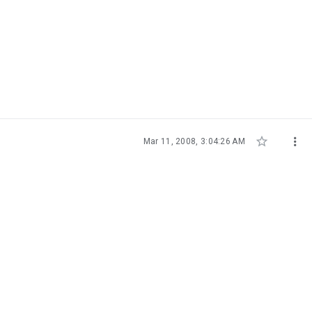


Mar 11, 2008, 3:04:26 AM