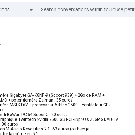
ions
All groups and messages
ws
-mère Gigabyte GA-K8NF-9 (Socket 939) + 2Go de RAM +
 AMD + potentiomère Zalman : 35 euros
-mère MSI KT6V + processeur Athlon 2500 + ventilateur CPU
ros
wi-fi BeWan PCI54 Super G : 20 euros
 graphique Twintech Nvidia 7600 GS PCI-Express 256Mo DVI+TV
 80 euros
son M-Audio Revolution 7.1 : 63 euros (ou bien je
ontre la même en 5.1)