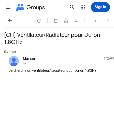
Groups
Sign in




[CH] Ventilateur/Radiateur pour Duron
1.8GHz
0 views
Marsoin
1/2/08
unread,
to
Je cherche un ventilateur/radiateur pour Duron 1.8GHz