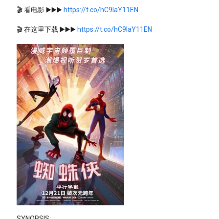
🎬 看电影 ▶️▶️▶️
https://t.co/hC9IaY11EN
🎬 在这里下载 ▶️▶️▶️
https://t.co/hC9IaY11EN
SYNOPSIS: