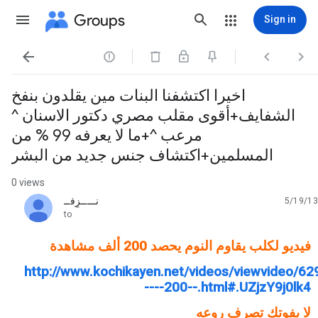
Groups
Sign in




اخيرا اكتشفنا البنات مين يقلدون بنفخ
الشفايف+أقوى مقلب مصري دكتور الاسنان ^
مرعب ^+ما لا يعرفه 99 % من
المسلمين+اكتشاف جنس جديد من البشر
0 views
نـــــزٍفــ
5/19/13
unread,
to
فيديو لكلب يقاوم النوم يحصد 200 ألف مشاهدة
http://www.kochikayen.net/videos/viewvideo/62
----200--.html#.UZjzY9j0lk4
لا يفوتك تصرف روعه