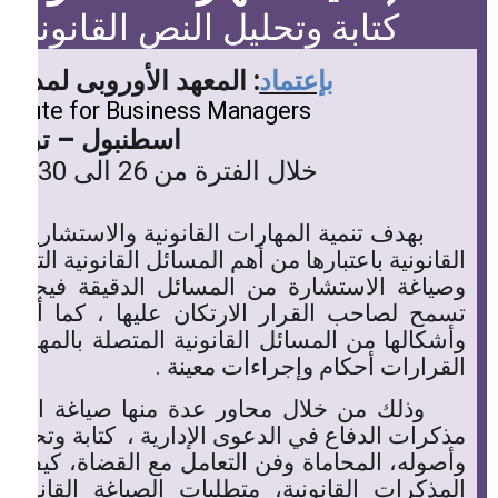
كتابة وتحليل النص القانوني
بإعتماد
: المعهد الأوروبى لمدراء
stitute for Business Managers
اسطنبول – تركيا
خلال الفترة من 26 الى 30 مايو لعام 2013
بهدف تنمية المهارات القانونية والاستشارية م
القانونية باعتبارها من أهم المسائل
القانونية التي ت
وصياغة الاستشارة من المسائل الدقيقة فيجب أن
تسمح لصاحب القرار الارتكان عليها ، كما أن م
وأشكالها من المسائل
القانونية المتصلة بالمهارة
ب
القرارات أحكام وإجراءات معينة
.
وذلك من خلال محاور عدة منها صياغة اللوائح
مذكرات الدفاع في الدعوى
الإدارية
،
كتابة وتحليل
وأصوله، المحاماة وفن التعامل مع
القضاة، كيفية ا
المذكرات
القانونية
، متطلبات الصياغة
القانوني