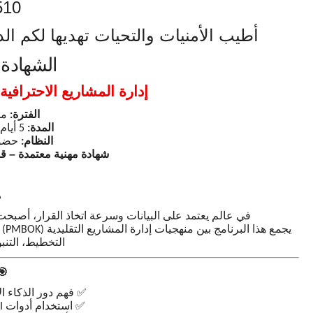
510
أطيب الأمنيات والتحيات تهديها لكم الدار
الشهادة ا
إدارة المشاريع الاحترافية
الفترة
من 20 إلى 
:
المدة
أيام تدر
5
:
النظام
حضور
:
شهادة مهنية معتمدة – قا
م
في عالم يعتمد على البيانات وسرعة اتخاذ القرار، أصبحت 
يجمع هذا البرنامج بين منهجيات إدارة المشاريع التقليدية
(PMBOK)
التخطيط، التنبؤ
🎯
✅
فهم دور الذكاء 
✅
استخدام أدوات
I