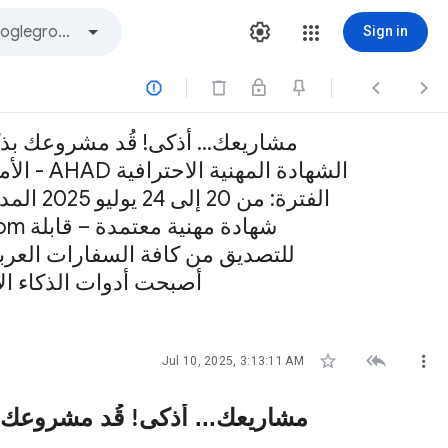
Sign in



الأمني
للتصديق من كافة السفارات العربية
أصبحت أدوات الذكاء الا



Jul 10, 2025, 3:13:11 AM
مشاريعك... أذكى
قُد مشروعك ب
!