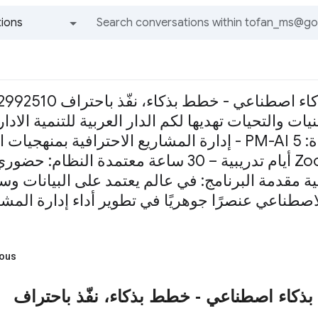
ions
All groups and messages
ات والتحيات تهديها لكم الدار العربية للتنمية الادارية بشهادة معتمد - AHAD ا
إدارة المشاريع الاحترافية بمنهجيات الذكاء الاصطناعي - PM-AI الفترة: م
أيام تدريبية – 30 ساعة معتمدة النظام: حضوري / بث مباشر عبر
 مقدمة البرنامج: في عالم يعتمد على البيانات وسر
صطناعي عنصرًا جوهريًا في تطوير أداء إدارة المشا
ous
ذكاء اصطناعي - خطط بذكاء، نفّذ باحتراف