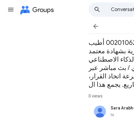
Groups
Conversat

مشاريعك... أذكى! قُد مشروعك بذكاء اصطناعي - خطط بذكاء، نفّذ باحتراف 00201062992510 أطيب
لشهادة المهنية الاحترافية
ن 20 إلى 24 يوليو 2025 المدة: 5
 Zoom شهادة مهنية معتمدة – قابلة
عة اتخاذ القرار،
ريع. يجمع هذا ال
0 views
Sara Arabh
unread,
to