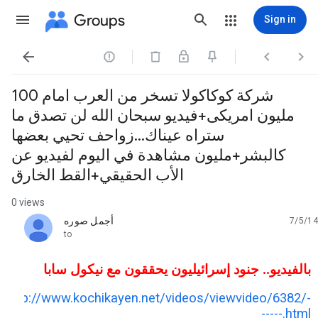
Groups
Sign in




شركة كوكاكولا تسخر من العرب امام 100
مليون امريكى+فيديو سبحان الله لن تصدق ما
ستراه عيناك...زواحف تحيي بعضها
كالبشر+مليون مشاهدة في اليوم لفيديو عن
الأب الحقيقي+القط الخارق
0 views
أجمل صوره
7/5/14
unread,
to
بالفيديو.. جنود إسرائيليون يحققون مع نيكول سابا
http://www.kochikayen.net/videos/viewvideo/6382/-
-----.html