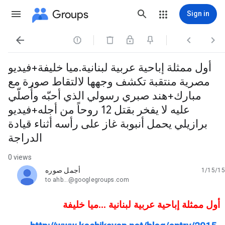
Groups
Sign in




أول ممثلة إباحية عربية لبنانية.ميا خليفة+فيديو
مصرية منتقبة تكشف وجهها لالتقاط صورة مع
مبارك+هند صبري رسولي الذي أحبّه وأُصلّي
عليه لا يفخر بقتل 12 روحاً من أجله+فيديو
برازيلي يحمل أنبوبة غاز على رأسه أثناء قيادة
الدراجة
0 views
أجمل صوره
1/15/15
unread,
to ahb...@googlegroups.com
أول ممثلة إباحية عربية لبنانية ...ميا خليفة