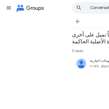
Groups
Conversat

 بين رامز جلال والماسونية/فيديو يحبس الأنفاس بناية 12 طابقاً تميل على أخرى
 الأصلية الحاكمة
0 views
وعات اخبارية
unread,
to ahb...@go