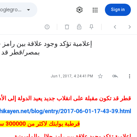
Sign in



بمصر/قطر قد تك



Jun 1, 2017, 4:24:41 PM
قطر قد تكون مقبلة على انقلاب جديد يعيد الدولة إلى الأ
hikayen.net/blog/entry/2017-06-01-17-43-39.html
قرطبة بوابتك لاكثر من 300000 سوداني باحث عن عمل في أكثر من 150 تخصص
إعلامية تؤكد وجود علاقة بين رامز جلال والماسونية